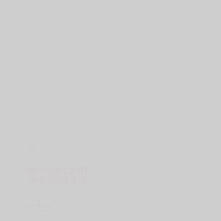
主頁
【邁向40週年誌慶】
<宿舍及社區專項>
軟件產品