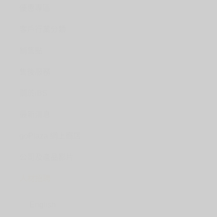
優惠專區
客戶行業分類
銷售點
售後服務
關於iBS
最新消息
goPlaza 網上商店
公司及產品影片
人材招聘
English